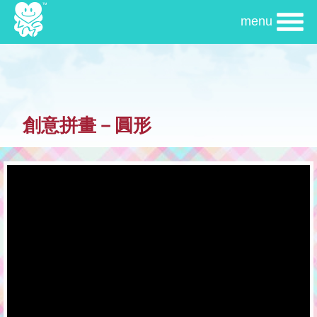
移
menu
至
主
內
容
創意拼畫－圓形