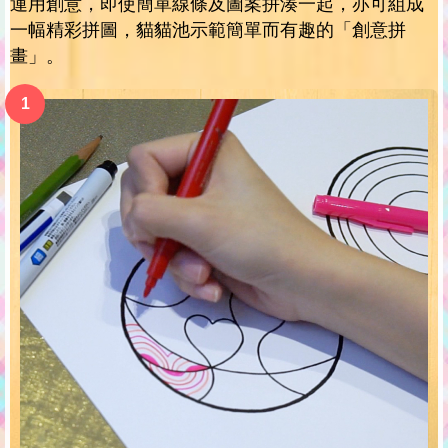
運用創意，即使簡單線條及圖案拼湊一起，亦可組成
一幅精彩拼圖，貓貓池示範簡單而有趣的「創意拼
畫」。
1