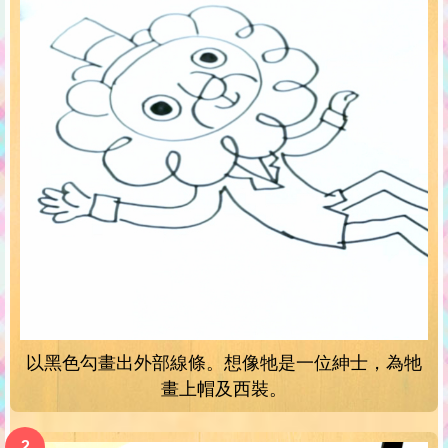
以黑色勾畫出外部線條。想像牠是一位紳士，為牠
畫上帽及西裝。
2